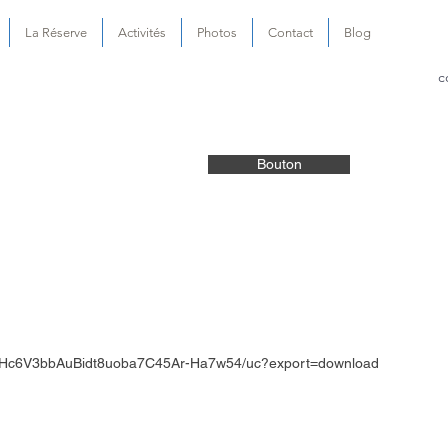
La Réserve
Activités
Photos
Contact
Blog
c
Bouton
/d/1cHc6V3bbAuBidt8uoba7C45Ar-Ha7w54/uc?export=download