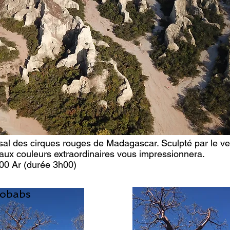
al des cirques rouges de Madagascar. Sculpté par le ven
 aux couleurs extraordinaires vous impressionnera.
000 Ar (durée 3h00)
aobabs