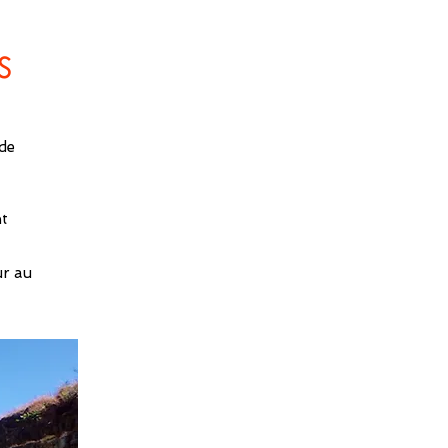
s
de
nt
ur au