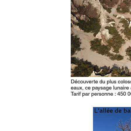
Découverte du plus coloss
eaux, ce paysage lunaire
Tarif pa
r
personne
: 450 
L'allée de b