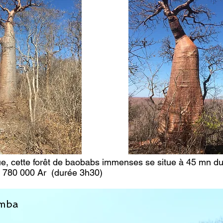
e, cette forêt de baobabs immenses se situe à 45 mn d
: 780 000 Ar
(durée 3
h3
0)
amba