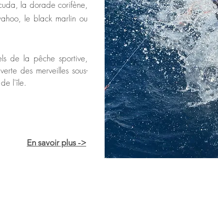
cuda, la dorade corifène,
wahoo, le black marlin ou
ls de la pêche sportive,
verte des merveilles sous-
de l'île
.
En savoir plus ->