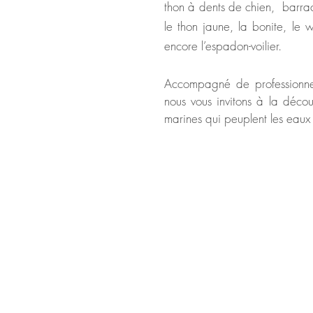
thon à dents de chien, barra
le thon jaune, la bonite, le 
encore l’espadon-voilier.
A
ccompagné de professionne
nous vous invitons à la décou
marines qui peuplent les eaux 