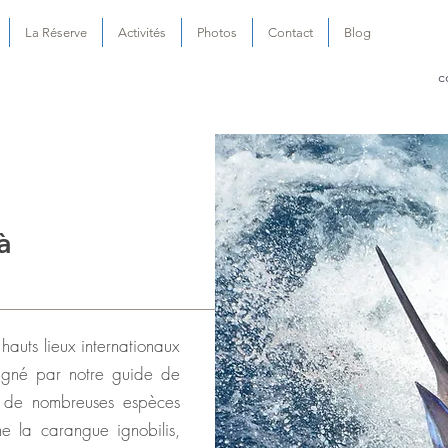
La Réserve
Activités
Photos
Contact
Blog
c
à
auts lieux internationaux
gné par notre guide de
 de nombreuses espèces
e la carangue ignobilis,