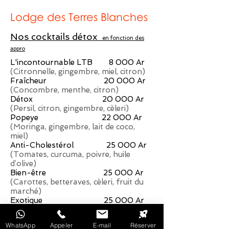
Lodge des Terres Blanches
Nos cocktails détox
en fonction des
appro
L'incontournable LTB 8 000 Ar
(Citronnelle, gingembre, miel, citron)
Fraîcheur 20 000 Ar
(Concombre, menthe, citron)
Détox 20 000 Ar
(Persil, citron, gingembre, cèleri)
Popeye 22 000 Ar
(Moringa, gingembre, lait de coco,
miel)
Anti-Cholestérol 25 000 Ar
(Tomates, curcuma, poivre, huile
d’olive)
Bien-être 25 000 Ar
(Carottes, betteraves, cèleri, fruit du
marché)
Exotique 25 000 Ar
(Fruits du marché, lait de coco, basilic)
WhatsApp
Appeler
E-mail
Réserver